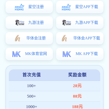
意式懒人单人沙发
TDS-48RD