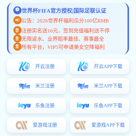
毛毛虫懒人沙发
TDS-48RD