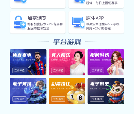
阳台家用室内休闲摇摇椅子
TDS-48RD